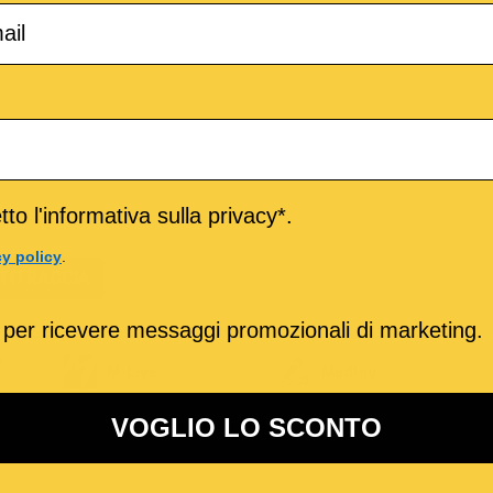
to l'informativa sulla privacy*.
cy policy
.
TITRACCIA
 per ricevere messaggi promozionali di marketing.
o
M-Live
Medley
VOGLIO LO SCONTO