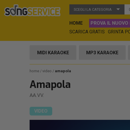
SCEGLI LA CATEGORIA
HOME
PROVA IL NUOVO 
SCARICA GRATIS
GRINTA P
MIDI KARAOKE
MP3 KARAOKE
home
video
amapola
Amapola
AA.VV.
VIDEO