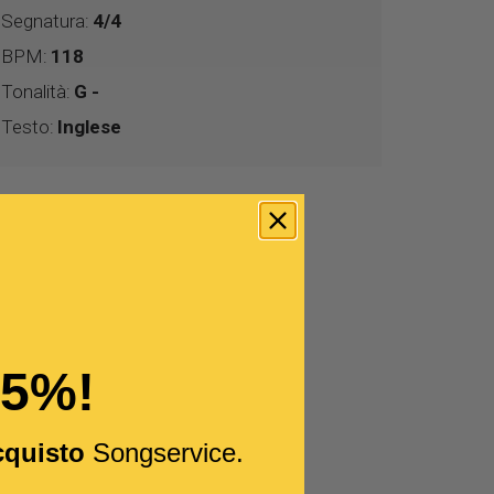
Segnatura:
4/4
BPM:
118
Tonalità:
G -
Testo:
Inglese
15%!
cquisto
Songservice.