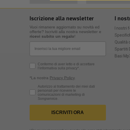
Iscrizione alla newsletter
I nost
Vuoi rimanere aggiornato su novità ed
I nostri 
offerte? Iscriviti alla nostra newsletter e
Specific
ricevi subito un regalo
!
Qualità d
Email
Spartiti 
Basi Mp3
Privacy Policy
Confermo di aver letto e di accettare
l’informativa sulla privacy*.
*La nostra
Privacy Policy
.
Consenso Marketing
Autorizzo al trattamento dei miei dati
personali per ricevere le
comunicazioni di marketing di
Songservice.
ISCRIVITI ORA