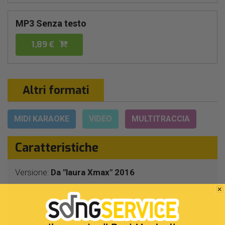
MP3 Senza testo
1,89 €
Altri formati
MIDI KARAOKE
VIDEO
MULTITRACCIA
Caratteristiche
Versione:
Da "laura Xmax" 2016
Interprete Originale:
Laura Pausini
Genere:
Natalizio
Autore:
J.Wade - G.Guersch