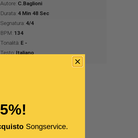
Autore:
C.Baglioni
Durata:
4 Min 48 Sec
Segnatura:
4/4
BPM:
134
Tonalità:
E -
Testo:
Italiano
15%!
cquisto
Songservice.