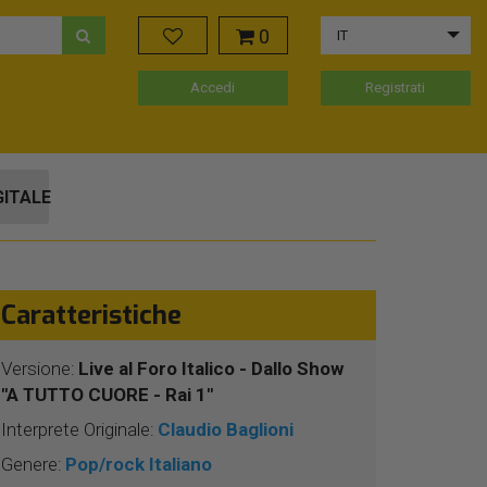
0
IT
Accedi
Registrati
GITALE
Caratteristiche
Versione:
Live al Foro Italico - Dallo Show
"A TUTTO CUORE - Rai 1"
Interprete Originale:
Claudio Baglioni
Genere:
Pop/rock Italiano