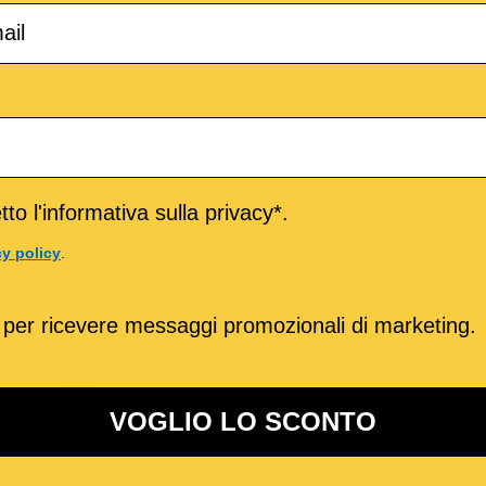
to l'informativa sulla privacy*.
cy policy
.
TITRACCIA
 per ricevere messaggi promozionali di marketing.
o
M-Live
Medley
VOGLIO LO SCONTO