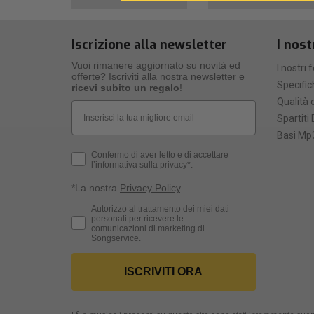
Iscrizione alla newsletter
I nost
Vuoi rimanere aggiornato su novità ed
I nostri 
offerte? Iscriviti alla nostra newsletter e
Specific
ricevi subito un regalo
!
Qualità d
Email
Spartiti 
Basi Mp3
Privacy Policy
Confermo di aver letto e di accettare
l’informativa sulla privacy*.
*La nostra
Privacy Policy
.
Consenso Marketing
Autorizzo al trattamento dei miei dati
personali per ricevere le
comunicazioni di marketing di
Songservice.
ISCRIVITI ORA