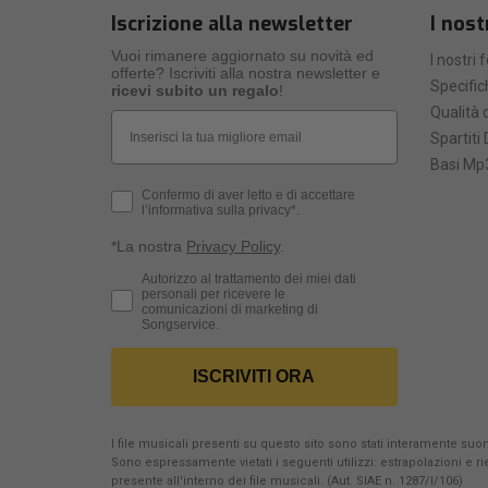
Iscrizione alla newsletter
I nost
Vuoi rimanere aggiornato su novità ed
I nostri 
offerte? Iscriviti alla nostra newsletter e
Specific
ricevi subito un regalo
!
Qualità d
Email
Spartiti 
Basi Mp3
Privacy Policy
Confermo di aver letto e di accettare
l’informativa sulla privacy*.
*La nostra
Privacy Policy
.
Consenso Marketing
Autorizzo al trattamento dei miei dati
personali per ricevere le
comunicazioni di marketing di
Songservice.
ISCRIVITI ORA
I file musicali presenti su questo sito sono stati interamente suona
Sono espressamente vietati i seguenti utilizzi: estrapolazioni e 
presente all'interno dei file musicali. (Aut. SIAE n. 1287/I/106)