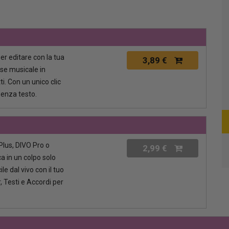
per editare con la tua
3,89 €
ase musicale in
i. Con un unico clic
senza testo.
lus, DIVO Pro o
2,99 €
a in un colpo solo
le dal vivo con il tuo
, Testi e Accordi per