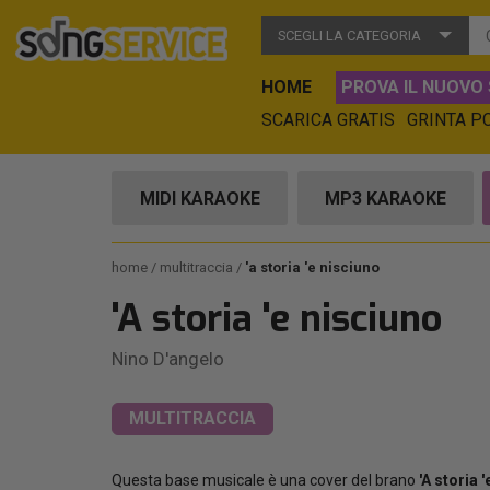
SCEGLI LA CATEGORIA
HOME
PROVA IL NUOVO 
SCARICA GRATIS
GRINTA P
MIDI KARAOKE
MP3 KARAOKE
home
multitraccia
'a storia 'e nisciuno
'A storia 'e nisciuno
Nino D'angelo
MULTITRACCIA
Questa base musicale è una cover del brano
'A storia 