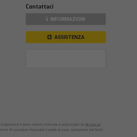
Contattaci
INFORMAZIONI
ASSISTENZA
Songservice.it deve essere richiesto e autorizzato da
M-Live srl
.
azione di una base musicale o parte di essa, estrazione del testo