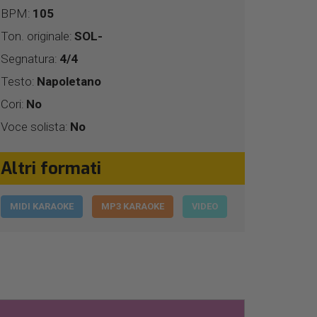
BPM:
105
Ton. originale:
SOL-
Segnatura:
4/4
Testo:
Napoletano
Cori:
No
Voce solista:
No
Altri formati
MIDI KARAOKE
MP3 KARAOKE
VIDEO