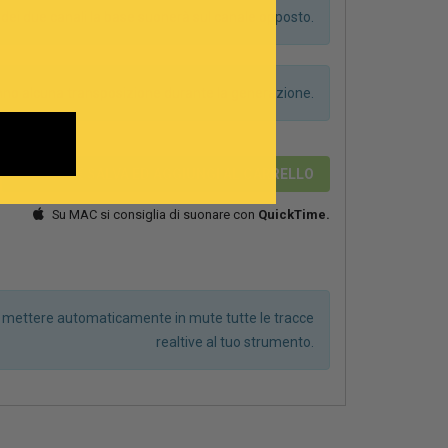
dei due canali la base suonerà sul canale opposto.
anno alcuna transposizione durante la generazione.
2,89 €
SALVA ED AGGIUNGI AL CARRELLO
Su MAC si consiglia di suonare con
QuickTime.
r mettere automaticamente in mute tutte le tracce
realtive al tuo strumento.