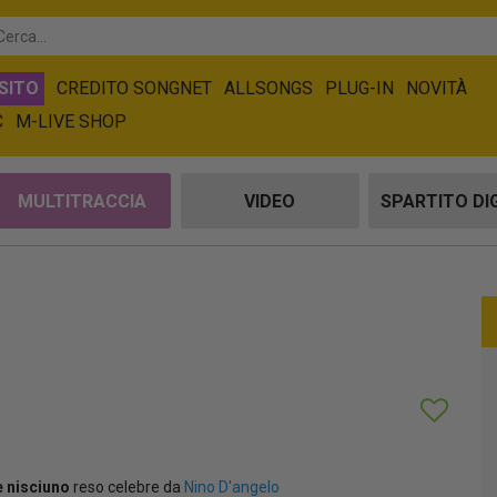
SITO
CREDITO SONGNET
ALLSONGS
PLUG-IN
NOVITÀ
C
M-LIVE SHOP
MULTITRACCIA
VIDEO
SPARTITO DI
'e nisciuno
reso celebre da
Nino D'angelo