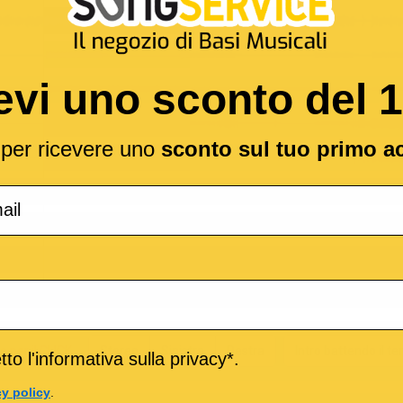
evi uno sconto del 
l per ricevere uno
sconto sul tuo primo a
le per il CLICK
Stereo
Sinistra
Destra
Intro battendo il t
to l'informativa sulla privacy*.
cy policy
.