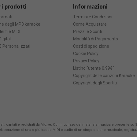
ri prodotti
Informazioni
formati
Termini e Condizioni
he degli MP3 karaoke
Come Acquistare
ei file MIDI
Prezzi e Sconti
Digitali
Modalità di Pagamento
 Personalizzati
Costi di spedizione
Cookie Policy
Privacy Policy
Listino "utente 0.99€"
Copyright delle canzoni Karaoke
Copyright degli Spartiti
ti, cantati e registrati da
M-Live
. Ogni riutilizzo del materiale musicale presente su 
rielaborazione di una o più tracce MIDI o audio di un singolo brano musicale, registr