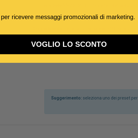
Se la base Metronomo-Click viene inserita su uno 
 per ricevere messaggi promozionali di marketing.
Suggerimento:
Le tonalità indicate con (*) non subir
VOGLIO LO SCONTO
Suggerimento:
seleziona uno dei preset pe