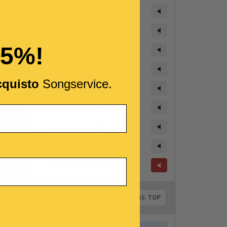
15%!
cquisto
Songservice.
Tonalità:
empo
SOL- *
Var.:
0
Qualità:
TOP