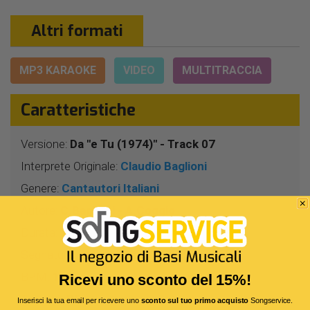
Altri formati
MP3 KARAOKE
VIDEO
MULTITRACCIA
Caratteristiche
Versione:
Da "e Tu (1974)" - Track 07
Interprete Originale:
Claudio Baglioni
Genere:
Cantautori Italiani
Autore:
C.Baglioni - A.Coggio
Durata:
3 Min 53 Sec
Segnatura:
4/4
BPM:
113
Ricevi uno sconto del 15%!
Tonalità:
RE
Inserisci la tua email per ricevere uno
sconto sul tuo primo acquisto
Songservice.