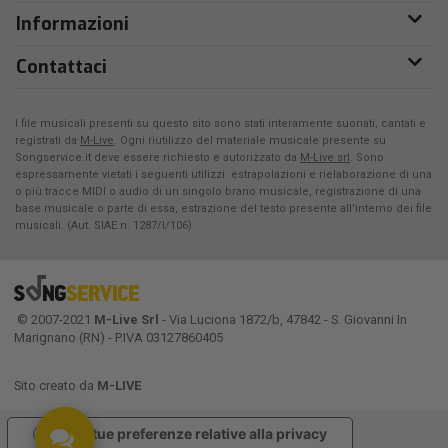
Informazioni
Contattaci
I file musicali presenti su questo sito sono stati interamente suonati, cantati e
registrati da
M-Live
. Ogni riutilizzo del materiale musicale presente su
Songservice.it deve essere richiesto e autorizzato da
M-Live srl
. Sono
espressamente vietati i seguenti utilizzi: estrapolazioni e rielaborazione di una
o più tracce MIDI o audio di un singolo brano musicale, registrazione di una
base musicale o parte di essa, estrazione del testo presente all'interno dei file
musicali. (Aut. SIAE n. 1287/I/106)
© 2007-2021
M-Live Srl
- Via Luciona 1872/b, 47842 - S. Giovanni In
Marignano (RN) - P.IVA 03127860405
Sito creato da
M-LIVE
Le tue preferenze relative alla privacy