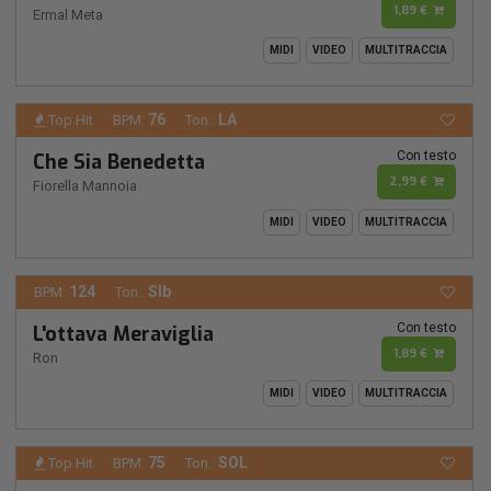
1,89 €
Ermal Meta
MIDI
VIDEO
MULTITRACCIA
76
LA
Top Hit
BPM:
Ton.:
Con testo
Che Sia Benedetta
2,99 €
Fiorella Mannoia
MIDI
VIDEO
MULTITRACCIA
124
SIb
BPM:
Ton.:
Con testo
L'ottava Meraviglia
1,89 €
Ron
MIDI
VIDEO
MULTITRACCIA
75
SOL
Top Hit
BPM:
Ton.: