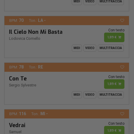
MIDI
VIDEO
MULTITRACCIA
70
LA -
BPM:
Ton.:
Con testo
Il Cielo Non Mi Basta
1,89 €
Lodovica Comello
MIDI
VIDEO
MULTITRACCIA
78
RE
BPM:
Ton.:
Con testo
Con Te
1,89 €
Sergio Sylvestre
MIDI
VIDEO
MULTITRACCIA
116
MI -
BPM:
Ton.:
Con testo
Vedrai
1,89 €
Samuel