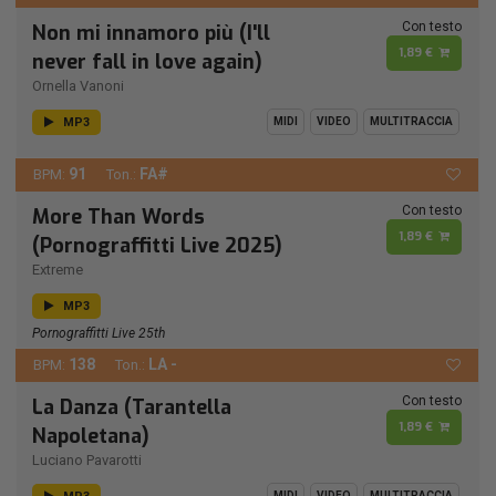
Con testo
Non mi innamoro più (I'll
1,89 €
never fall in love again)
Ornella Vanoni
MP3
MIDI
VIDEO
MULTITRACCIA
91
FA#
BPM:
Ton.:
Con testo
More Than Words
1,89 €
(Pornograffitti Live 2025)
Extreme
MP3
Pornograffitti Live 25th
138
LA -
BPM:
Ton.:
Con testo
La Danza (Tarantella
1,89 €
Napoletana)
Luciano Pavarotti
MIDI
VIDEO
MULTITRACCIA