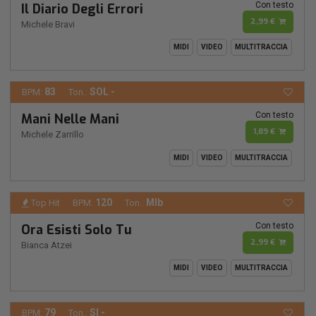
Con testo
Il Diario Degli Errori
2,99 €
Michele Bravi
MIDI
VIDEO
MULTITRACCIA
83
SOL -
BPM:
Ton.:
Con testo
Mani Nelle Mani
1,89 €
Michele Zarrillo
MIDI
VIDEO
MULTITRACCIA
120
MIb
Top Hit
BPM:
Ton.:
Con testo
Ora Esisti Solo Tu
2,99 €
Bianca Atzei
MIDI
VIDEO
MULTITRACCIA
79
SI -
BPM:
Ton.: