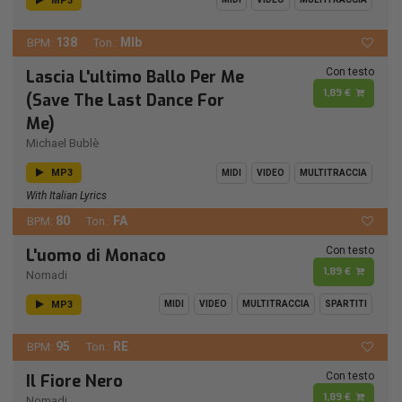
MP3
138
MIb
BPM:
Ton.:
Con testo
Lascia L'ultimo Ballo Per Me
1,89 €
(Save The Last Dance For
Me)
Michael Bublè
MP3
MIDI
VIDEO
MULTITRACCIA
With Italian Lyrics
80
FA
BPM:
Ton.:
Con testo
L'uomo di Monaco
1,89 €
Nomadi
MP3
MIDI
VIDEO
MULTITRACCIA
SPARTITI
95
RE
BPM:
Ton.:
Con testo
Il Fiore Nero
1,89 €
Nomadi