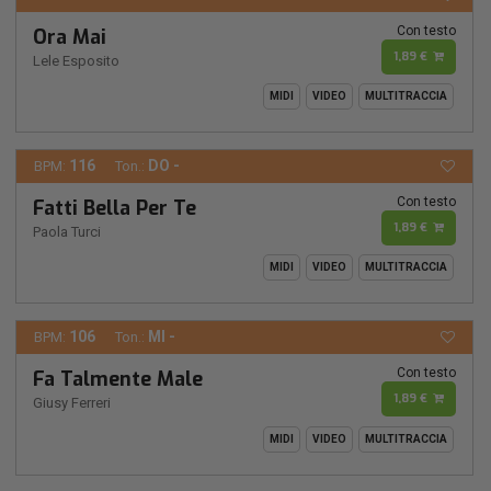
Con testo
Ora Mai
1,89 €
Lele Esposito
MIDI
VIDEO
MULTITRACCIA
116
DO -
BPM:
Ton.:
Con testo
Fatti Bella Per Te
1,89 €
Paola Turci
MIDI
VIDEO
MULTITRACCIA
106
MI -
BPM:
Ton.:
Con testo
Fa Talmente Male
1,89 €
Giusy Ferreri
MIDI
VIDEO
MULTITRACCIA