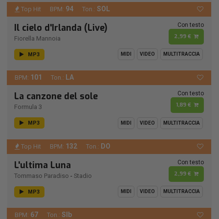
94
SOL
Top Hit
BPM:
Ton.:
Con testo
Il cielo d'Irlanda (Live)
2,99 €
Fiorella Mannoia
MP3
MIDI
VIDEO
MULTITRACCIA
101
LA
BPM:
Ton.:
Con testo
La canzone del sole
1,89 €
Formula 3
MP3
MIDI
VIDEO
MULTITRACCIA
132
DO
Top Hit
BPM:
Ton.:
Con testo
L'ultima Luna
2,99 €
Tommaso Paradiso
-
Stadio
MP3
MIDI
VIDEO
MULTITRACCIA
67
SIb
BPM:
Ton.: