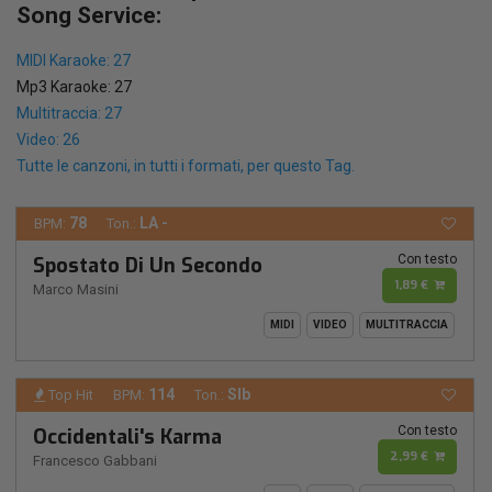
Song Service:
MIDI Karaoke: 27
Mp3 Karaoke: 27
Multitraccia: 27
Video: 26
Tutte le canzoni, in tutti i formati, per questo Tag.
78
LA -
BPM:
Ton.:
Con testo
Spostato Di Un Secondo
1,89 €
Marco Masini
MIDI
VIDEO
MULTITRACCIA
114
SIb
Top Hit
BPM:
Ton.:
Con testo
Occidentali's Karma
2,99 €
Francesco Gabbani