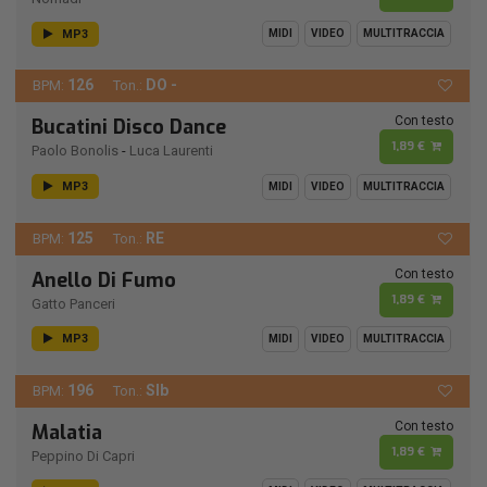
MP3
MIDI
VIDEO
MULTITRACCIA
126
DO -
BPM:
Ton.:
Con testo
Bucatini Disco Dance
1,89 €
Paolo Bonolis
-
Luca Laurenti
MP3
MIDI
VIDEO
MULTITRACCIA
125
RE
BPM:
Ton.:
Con testo
Anello Di Fumo
1,89 €
Gatto Panceri
MP3
MIDI
VIDEO
MULTITRACCIA
196
SIb
BPM:
Ton.:
Con testo
Malatia
1,89 €
Peppino Di Capri