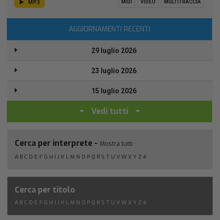
MP3
MIDI
VIDEO
MULTITRACCIA
AGGIORNAMENTI RECENTI
29 luglio 2026
23 luglio 2026
15 luglio 2026
Vedi tutti
Cerca per interprete -
Mostra tutti
A
B
C
D
E
F
G
H
I
J
K
L
M
N
O
P
Q
R
S
T
U
V
W
X
Y
Z
#
Cerca per titolo
A
B
C
D
E
F
G
H
I
J
K
L
M
N
O
P
Q
R
S
T
U
V
W
X
Y
Z
#