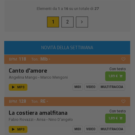
Elementi da
1
a
16
su un totale di
27
1
2
NOVITÀ DELLA SETTIMANA
118
MIb -
BPM:
Ton.:
Con testo
Canto d'amore
1,89 €
Angelina Mango
-
Marco Mengoni
MP3
MIDI
VIDEO
MULTITRACCIA
128
RE -
BPM:
Ton.:
Con testo
La costiera amalfitana
1,89 €
Fabio Rovazzi
-
Arisa
-
Nino D'angelo
MP3
MIDI
VIDEO
MULTITRACCIA