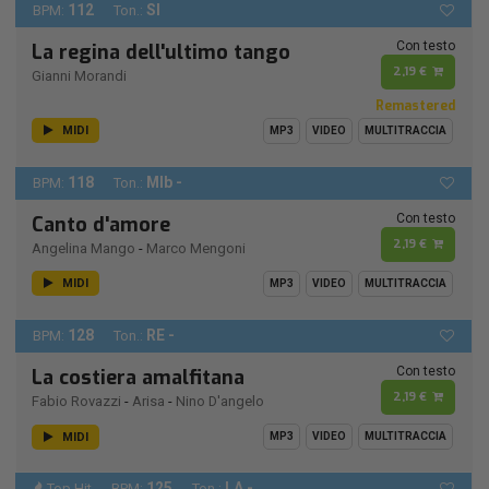
112
SI
BPM:
Ton.:
Con testo
La regina dell'ultimo tango
2,19 €
Gianni Morandi
Remastered
MIDI
MP3
VIDEO
MULTITRACCIA
118
MIb -
BPM:
Ton.:
Con testo
Canto d'amore
2,19 €
Angelina Mango
-
Marco Mengoni
MIDI
MP3
VIDEO
MULTITRACCIA
128
RE -
BPM:
Ton.:
Con testo
La costiera amalfitana
2,19 €
Fabio Rovazzi
-
Arisa
-
Nino D'angelo
MIDI
MP3
VIDEO
MULTITRACCIA
125
LA -
Top Hit
BPM:
Ton.: