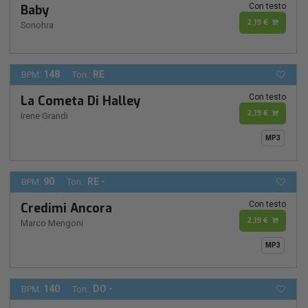
Con testo
Baby
2,19 €
Sonohra
148
RE
BPM:
Ton.:
Con testo
La Cometa Di Halley
2,19 €
Irene Grandi
MP3
90
RE -
BPM:
Ton.:
Con testo
Credimi Ancora
2,19 €
Marco Mengoni
MP3
140
DO -
BPM:
Ton.: