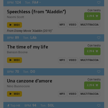
124
FA# -
BPM:
Ton.:
Con testo
Speechless (from "Aladdin")
2,19 €
Naomi Scott
MIDI
MP3
VIDEO
MULTITRACCIA
From Disney Movie "Aladdin (2019)"
89
LAb
BPM:
Ton.:
Con testo
The time of my life
2,19 €
Benson Boone
MIDI
MP3
VIDEO
MULTITRACCIA
70
DO
BPM:
Ton.:
Con testo
Una canzone d'amore
2,19 €
Nino Buonocore
MIDI
MP3
VIDEO
MULTITRACCIA
94
SOL
Top Hit
BPM:
Ton.: