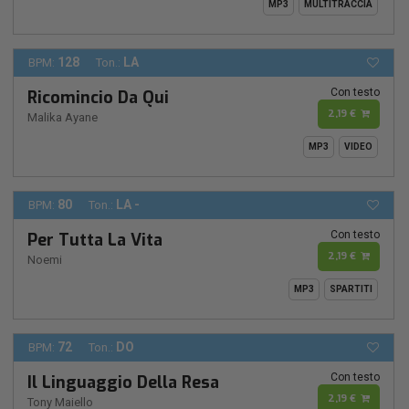
MP3
MULTITRACCIA
128
LA
BPM:
Ton.:
Con testo
Ricomincio Da Qui
2,19 €
Malika Ayane
MP3
VIDEO
80
LA -
BPM:
Ton.:
Con testo
Per Tutta La Vita
2,19 €
Noemi
MP3
SPARTITI
72
DO
BPM:
Ton.:
Con testo
Il Linguaggio Della Resa
2,19 €
Tony Maiello