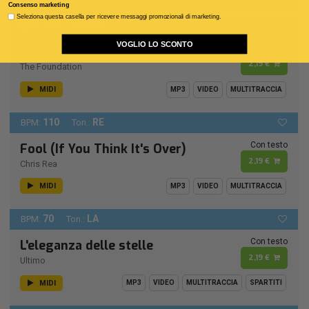
Consenso marketing
Seleziona questa casella per ricevere messaggi promozionali di marketing.
130
DO
BPM:
Ton.:
VOGLIO LO SCONTO
Con testo
Build me up Buttercup
2,19 €
The Foundation
MIDI
MP3
VIDEO
MULTITRACCIA
110
RE
BPM:
Ton.:
Con testo
Fool (If You Think It's Over)
2,19 €
Chris Rea
MIDI
MP3
VIDEO
MULTITRACCIA
70
LA
BPM:
Ton.:
Con testo
L'eleganza delle stelle
2,19 €
Ultimo
MIDI
MP3
VIDEO
MULTITRACCIA
SPARTITI