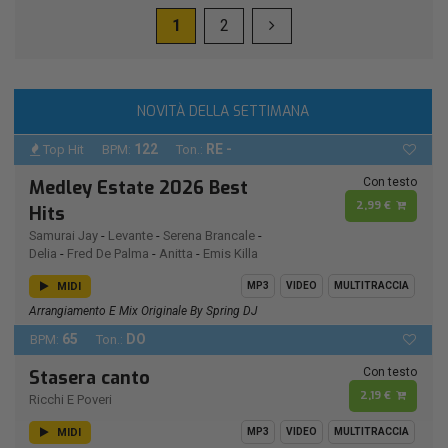
1
2
NOVITÀ DELLA SETTIMANA
122
RE -
Top Hit
BPM:
Ton.:
Con testo
Medley Estate 2026 Best
2,99 €
Hits
Samurai Jay
-
Levante
-
Serena Brancale
-
Delia
-
Fred De Palma
-
Anitta
-
Emis Killa
MIDI
MP3
VIDEO
MULTITRACCIA
Arrangiamento E Mix Originale By Spring DJ
65
DO
BPM:
Ton.:
Con testo
Stasera canto
2,19 €
Ricchi E Poveri
MIDI
MP3
VIDEO
MULTITRACCIA