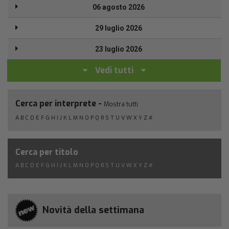
06 agosto 2026
29 luglio 2026
23 luglio 2026
Vedi tutti
Cerca per interprete -
Mostra tutti
A
B
C
D
E
F
G
H
I
J
K
L
M
N
O
P
Q
R
S
T
U
V
W
X
Y
Z
#
Cerca per titolo
A
B
C
D
E
F
G
H
I
J
K
L
M
N
O
P
Q
R
S
T
U
V
W
X
Y
Z
#
Novità della settimana