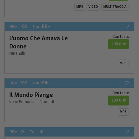
MP3
VIDEO
MULTITRACCIA
102
RE -
BPM:
Ton.:
Con testo
L'uomo Che Amava Le
2,19 €
Donne
Nina Zilli
MP3
107
SIb
BPM:
Ton.:
Con testo
Il Mondo Piange
2,19 €
Irene Fornaciari
-
Nomadi
MP3
72
SI
BPM:
Ton.: