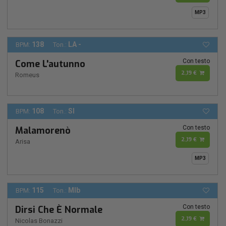
MP3
138
LA -
BPM:
Ton.:
Con testo
Come L'autunno
2,19 €
Romeus
108
SI
BPM:
Ton.:
Con testo
Malamorenò
2,19 €
Arisa
MP3
115
MIb
BPM:
Ton.:
Con testo
Dirsi Che È Normale
2,19 €
Nicolas Bonazzi