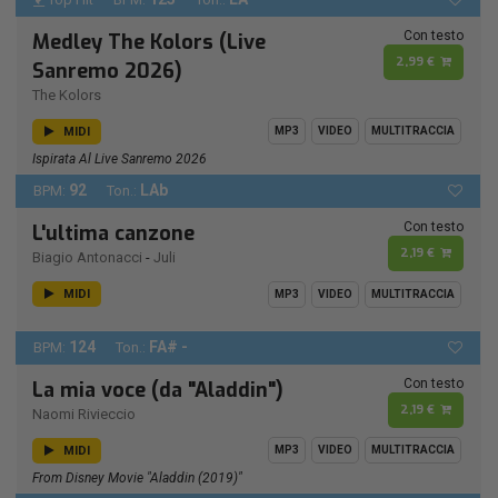
Con testo
Medley The Kolors (Live
2,99 €
Sanremo 2026)
The Kolors
MIDI
MP3
VIDEO
MULTITRACCIA
Ispirata Al Live Sanremo 2026
92
LAb
BPM:
Ton.:
Con testo
L'ultima canzone
2,19 €
Biagio Antonacci
-
Juli
MIDI
MP3
VIDEO
MULTITRACCIA
124
FA# -
BPM:
Ton.:
Con testo
La mia voce (da "Aladdin")
2,19 €
Naomi Rivieccio
MIDI
MP3
VIDEO
MULTITRACCIA
From Disney Movie "Aladdin (2019)"