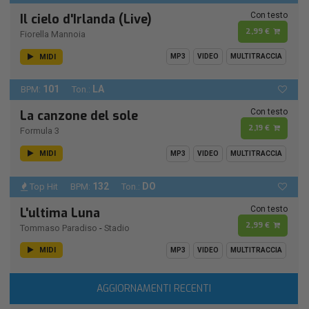
Con testo
Il cielo d'Irlanda (Live)
2,99 €
Fiorella Mannoia
MIDI
MP3
VIDEO
MULTITRACCIA
101
LA
BPM:
Ton.:
Con testo
La canzone del sole
2,19 €
Formula 3
MIDI
MP3
VIDEO
MULTITRACCIA
132
DO
Top Hit
BPM:
Ton.:
Con testo
L'ultima Luna
2,99 €
Tommaso Paradiso
-
Stadio
MIDI
MP3
VIDEO
MULTITRACCIA
AGGIORNAMENTI RECENTI