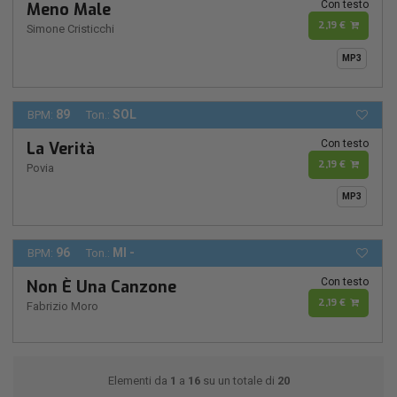
Con testo
Meno Male
2,19 €
Simone Cristicchi
MP3
89
SOL
BPM:
Ton.:
Con testo
La Verità
2,19 €
Povia
MP3
96
MI -
BPM:
Ton.:
Con testo
Non È Una Canzone
2,19 €
Fabrizio Moro
Elementi da
1
a
16
su un totale di
20