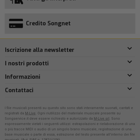
Credito Songnet
Iscrizione alla newsletter
I nostri prodotti
Informazioni
Contattaci
I file musicali presenti su questo sito sono stati interamente suonati, cantati e
registrati da
M-Live
. Ogni riutilizzo del materiale musicale presente su
Songservice.it deve essere richiesto e autorizzato da
M-Live srl
. Sono
espressamente vietati i seguenti utilizzi: estrapolazioni e rielaborazione di una
o più tracce MIDI o audio di un singolo brano musicale, registrazione di una
base musicale o parte di essa, estrazione del testo presente all'interno dei file
musicali. (Aut. SIAE n. 1287/I/106)