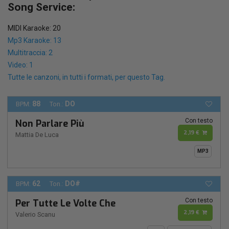
Song Service:
MIDI Karaoke: 20
Mp3 Karaoke: 13
Multitraccia: 2
Video: 1
Tutte le canzoni, in tutti i formati, per questo Tag.
88
DO
BPM:
Ton.:
Con testo
Non Parlare Più
2,19 €
Mattia De Luca
MP3
62
DO#
BPM:
Ton.:
Con testo
Per Tutte Le Volte Che
2,19 €
Valerio Scanu