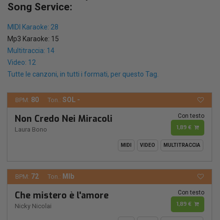
Song Service:
MIDI Karaoke: 28
Mp3 Karaoke: 15
Multitraccia: 14
Video: 12
Tutte le canzoni, in tutti i formati, per questo Tag.
80
SOL -
BPM:
Ton.:
Con testo
Non Credo Nei Miracoli
1,89 €
Laura Bono
MIDI
VIDEO
MULTITRACCIA
72
MIb
BPM:
Ton.:
Con testo
Che mistero è l'amore
1,89 €
Nicky Nicolai