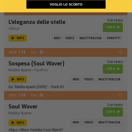
VOGLIO LO SCONTO
70
LA
BPM:
Ton.:
Con testo
L'eleganza delle stelle
1,89 €
Ultimo
MP3
MIDI
VIDEO
MULTITRACCIA
SPARTITI
114
SI
BPM:
Ton.:
Con testo
Sospesa (Soul Waver)
1,89 €
Malika Ayane
-
Pacifico
MP3
MIDI
VIDEO
MULTITRACCIA
Da "Malika Ayane (2009)" - Track 02
114
SI
BPM:
Ton.:
Con testo
Soul Waver
1,89 €
Malika Ayane
MP3
MIDI
VIDEO
MULTITRACCIA
Https://www.youtube.com/watch?