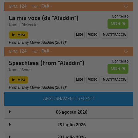
124
FA# -
BPM:
Ton.:
Con testo
La mia voce (da "Aladdin")
1,89 €
Naomi Rivieccio
MP3
MIDI
VIDEO
MULTITRACCIA
From Disney Movie "Aladdin (2019)"
124
FA# -
BPM:
Ton.:
Con testo
Speechless (from "Aladdin")
1,89 €
Naomi Scott
MP3
MIDI
VIDEO
MULTITRACCIA
From Disney Movie "Aladdin (2019)"
AGGIORNAMENTI RECENTI
06 agosto 2026
29 luglio 2026
23 luglio 2026