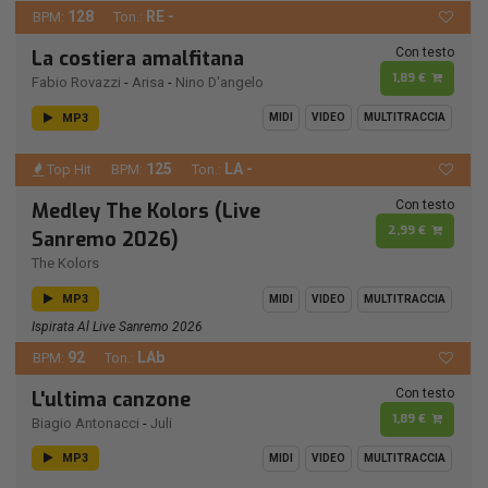
128
RE -
BPM:
Ton.:
Con testo
La costiera amalfitana
1,89 €
Fabio Rovazzi
-
Arisa
-
Nino D'angelo
MP3
MIDI
VIDEO
MULTITRACCIA
125
LA -
Top Hit
BPM:
Ton.:
Con testo
Medley The Kolors (Live
2,99 €
Sanremo 2026)
The Kolors
MP3
MIDI
VIDEO
MULTITRACCIA
Ispirata Al Live Sanremo 2026
92
LAb
BPM:
Ton.:
Con testo
L'ultima canzone
1,89 €
Biagio Antonacci
-
Juli
MP3
MIDI
VIDEO
MULTITRACCIA