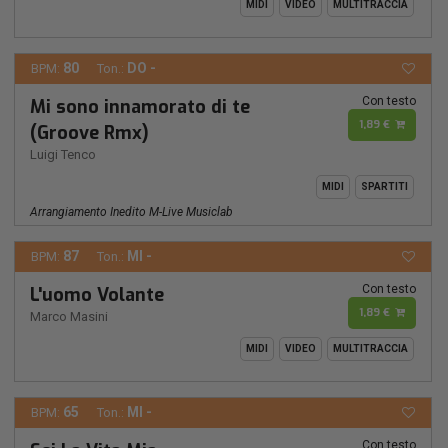
MIDI
VIDEO
MULTITRACCIA
80
DO -
BPM:
Ton.:
Con testo
Mi sono innamorato di te
1,89 €
(Groove Rmx)
Luigi Tenco
MIDI
SPARTITI
Arrangiamento Inedito M-Live Musiclab
87
MI -
BPM:
Ton.:
Con testo
L'uomo Volante
1,89 €
Marco Masini
MIDI
VIDEO
MULTITRACCIA
65
MI -
BPM:
Ton.:
Con testo