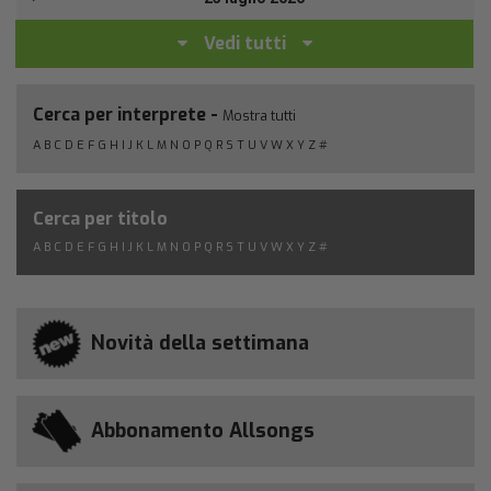
Vedi tutti
Cerca per interprete -
Mostra tutti
A
B
C
D
E
F
G
H
I
J
K
L
M
N
O
P
Q
R
S
T
U
V
W
X
Y
Z
#
Cerca per titolo
A
B
C
D
E
F
G
H
I
J
K
L
M
N
O
P
Q
R
S
T
U
V
W
X
Y
Z
#
Novità della settimana
Abbonamento Allsongs