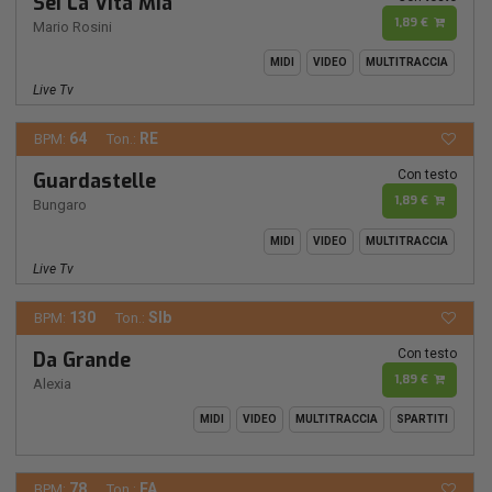
Sei La Vita Mia
1,89 €
Mario Rosini
MIDI
VIDEO
MULTITRACCIA
Live Tv
64
RE
BPM:
Ton.:
Con testo
Guardastelle
1,89 €
Bungaro
MIDI
VIDEO
MULTITRACCIA
Live Tv
130
SIb
BPM:
Ton.:
Con testo
Da Grande
1,89 €
Alexia
MIDI
VIDEO
MULTITRACCIA
SPARTITI
78
FA
BPM:
Ton.: