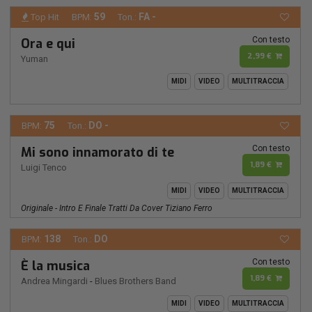
59
FA -
Top Hit
BPM:
Ton.:
Con testo
Ora e qui
2,99 €
Yuman
MIDI
VIDEO
MULTITRACCIA
75
DO -
BPM:
Ton.:
Con testo
Mi sono innamorato di te
1,89 €
Luigi Tenco
MIDI
VIDEO
MULTITRACCIA
Originale - Intro E Finale Tratti Da Cover Tiziano Ferro
138
DO
BPM:
Ton.:
Con testo
È la musica
1,89 €
Andrea Mingardi
-
Blues Brothers Band
MIDI
VIDEO
MULTITRACCIA