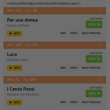
V=wYDsvPWV2V4&list=RDwYDsvPWV2V4&start_radio=1
116
RE
BPM:
Ton.:
Con testo
Per una donna
1,89 €
Franco Califano
MP3
MIDI
VIDEO
MULTITRACCIA
120
FA -
BPM:
Ton.:
Con testo
Luca
1,89 €
Raffaella Carrà
MP3
MIDI
VIDEO
MULTITRACCIA
72
MI -
BPM:
Ton.:
Con testo
I Cento Passi
1,89 €
Modena City Ramblers
MP3
MIDI
VIDEO
MULTITRACCIA