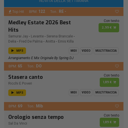
NOVITÀ DELLA SETTIMANA
122
RE -
Top Hit
BPM:
Ton.:
Con testo
Medley Estate 2026 Best
2,99 €
Hits
Samurai Jay
-
Levante
-
Serena Brancale
-
Delia
-
Fred De Palma
-
Anitta
-
Emis Killa
MP3
MIDI
VIDEO
MULTITRACCIA
Arrangiamento E Mix Originale By Spring DJ
65
DO
BPM:
Ton.:
Con testo
Stasera canto
1,89 €
Ricchi E Poveri
MP3
MIDI
VIDEO
MULTITRACCIA
69
MIb
BPM:
Ton.:
Con testo
Orologio senza tempo
1,89 €
Sal Da Vinci