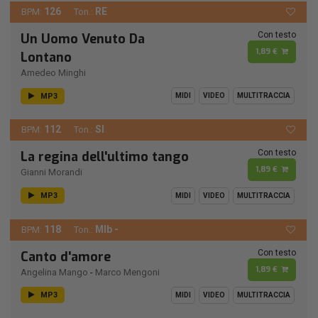
126
RE
BPM:
Ton.:
Con testo
Un Uomo Venuto Da
1,89 €
Lontano
Amedeo Minghi
MP3
MIDI
VIDEO
MULTITRACCIA
112
SI
BPM:
Ton.:
Con testo
La regina dell'ultimo tango
1,89 €
Gianni Morandi
MP3
MIDI
VIDEO
MULTITRACCIA
118
MIb -
BPM:
Ton.:
Con testo
Canto d'amore
1,89 €
Angelina Mango
-
Marco Mengoni
MP3
MIDI
VIDEO
MULTITRACCIA