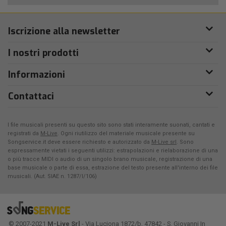
Iscrizione alla newsletter
I nostri prodotti
Informazioni
Contattaci
I file musicali presenti su questo sito sono stati interamente suonati, cantati e
registrati da
M-Live
. Ogni riutilizzo del materiale musicale presente su
Songservice.it deve essere richiesto e autorizzato da
M-Live srl
. Sono
espressamente vietati i seguenti utilizzi: estrapolazioni e rielaborazione di una
o più tracce MIDI o audio di un singolo brano musicale, registrazione di una
base musicale o parte di essa, estrazione del testo presente all'interno dei file
musicali. (Aut. SIAE n. 1287/I/106)
© 2007-2021
M-Live Srl
- Via Luciona 1872/b, 47842 - S. Giovanni In