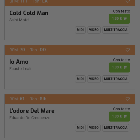
111
LA
BPM:
Ton.:
Con testo
Cold Cold Man
1,89 €
Saint Motel
MIDI
VIDEO
MULTITRACCIA
70
DO
BPM:
Ton.:
Con testo
Io Amo
1,89 €
Fausto Leali
MIDI
VIDEO
MULTITRACCIA
61
SIb
BPM:
Ton.:
Con testo
L'odore Del Mare
1,89 €
Eduardo De Crescenzo
MIDI
VIDEO
MULTITRACCIA