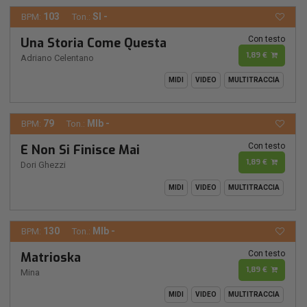
103
SI -
BPM:
Ton.:
Con testo
Una Storia Come Questa
1,89 €
Adriano Celentano
MIDI
VIDEO
MULTITRACCIA
79
MIb -
BPM:
Ton.:
Con testo
E Non Si Finisce Mai
1,89 €
Dori Ghezzi
MIDI
VIDEO
MULTITRACCIA
130
MIb -
BPM:
Ton.:
Con testo
Matrioska
1,89 €
Mina
MIDI
VIDEO
MULTITRACCIA