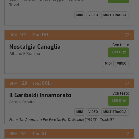
Tozzi
MIDI
VIDEO
MULTITRACCIA
101
DO
BPM:
Ton.:
Con testo
Nostalgia Canaglia
1,89 €
Albano E Romina
MIDI
VIDEO
129
SOL -
BPM:
Ton.:
Con testo
Il Garibaldi Innamorato
1,89 €
Sergio Caputo
MIDI
VIDEO
MULTITRACCIA
From "ne Approfitto Per Fare Un Po’ Di Musica (1997)" - Track 01
101
SI
BPM:
Ton.: