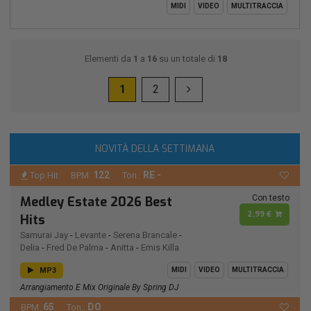
MIDI
VIDEO
MULTITRACCIA
Elementi da
1
a
16
su un totale di
18
1
2
NOVITÀ DELLA SETTIMANA
122
RE -
Top Hit
BPM:
Ton.:
Con testo
Medley Estate 2026 Best
2,99 €
Hits
Samurai Jay
-
Levante
-
Serena Brancale
-
Delia
-
Fred De Palma
-
Anitta
-
Emis Killa
MP3
MIDI
VIDEO
MULTITRACCIA
Arrangiamento E Mix Originale By Spring DJ
65
DO
BPM:
Ton.: