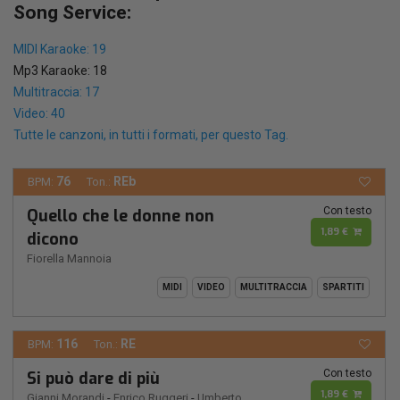
Song Service:
MIDI Karaoke: 19
Mp3 Karaoke: 18
Multitraccia: 17
Video: 40
Tutte le canzoni, in tutti i formati, per questo Tag.
76
REb
BPM:
Ton.:
Con testo
Quello che le donne non
1,89 €
dicono
Fiorella Mannoia
MIDI
VIDEO
MULTITRACCIA
SPARTITI
116
RE
BPM:
Ton.:
Con testo
Si può dare di più
1,89 €
Gianni Morandi
-
Enrico Ruggeri
-
Umberto