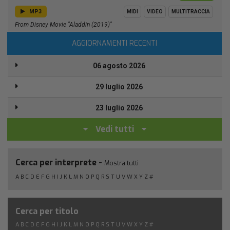
MP3
MIDI
VIDEO
MULTITRACCIA
From Disney Movie "Aladdin (2019)"
AGGIORNAMENTI RECENTI
06 agosto 2026
29 luglio 2026
23 luglio 2026
Vedi tutti
Cerca per interprete -
Mostra tutti
A
B
C
D
E
F
G
H
I
J
K
L
M
N
O
P
Q
R
S
T
U
V
W
X
Y
Z
#
Cerca per titolo
A
B
C
D
E
F
G
H
I
J
K
L
M
N
O
P
Q
R
S
T
U
V
W
X
Y
Z
#