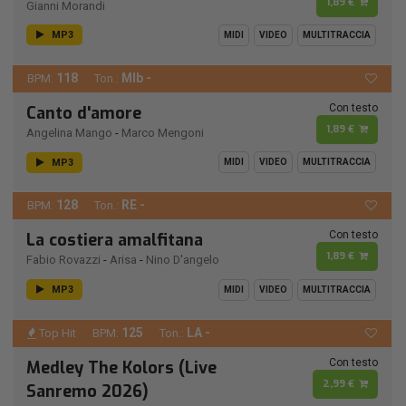
1,89 €
Gianni Morandi
MP3
MIDI
VIDEO
MULTITRACCIA
118
MIb -
BPM:
Ton.:
Con testo
Canto d'amore
1,89 €
Angelina Mango
-
Marco Mengoni
MP3
MIDI
VIDEO
MULTITRACCIA
128
RE -
BPM:
Ton.:
Con testo
La costiera amalfitana
1,89 €
Fabio Rovazzi
-
Arisa
-
Nino D'angelo
MP3
MIDI
VIDEO
MULTITRACCIA
125
LA -
Top Hit
BPM:
Ton.:
Con testo
Medley The Kolors (Live
2,99 €
Sanremo 2026)