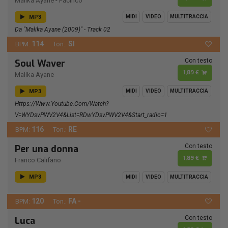
Malika Ayane
-
Pacifico
MP3
MIDI
VIDEO
MULTITRACCIA
Da "Malika Ayane (2009)" - Track 02
114
SI
BPM:
Ton.:
Con testo
Soul Waver
1,89 €
Malika Ayane
MP3
MIDI
VIDEO
MULTITRACCIA
Https://www.youtube.com/watch?
V=wYDsvPWV2V4&list=RDwYDsvPWV2V4&start_radio=1
116
RE
BPM:
Ton.:
Con testo
Per una donna
1,89 €
Franco Califano
MP3
MIDI
VIDEO
MULTITRACCIA
120
FA -
BPM:
Ton.:
Con testo
Luca