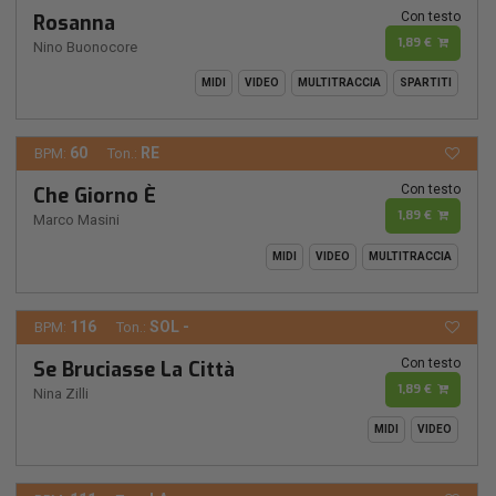
Con testo
Rosanna
1,89 €
Nino Buonocore
MIDI
VIDEO
MULTITRACCIA
SPARTITI
60
RE
BPM:
Ton.:
Con testo
Che Giorno È
1,89 €
Marco Masini
MIDI
VIDEO
MULTITRACCIA
116
SOL -
BPM:
Ton.:
Con testo
Se Bruciasse La Città
1,89 €
Nina Zilli
MIDI
VIDEO