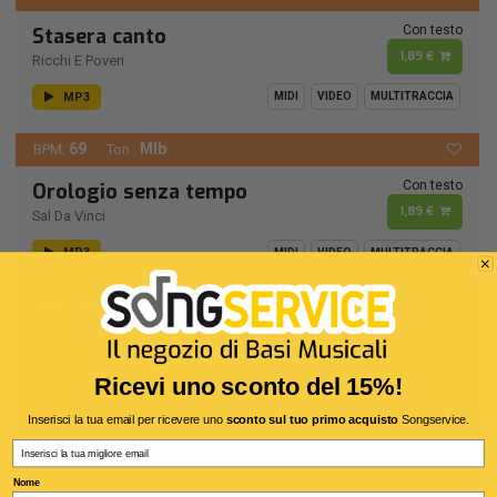
Con testo
Stasera canto
1,89 €
Ricchi E Poveri
MP3
MIDI
VIDEO
MULTITRACCIA
69
MIb
BPM:
Ton.:
Con testo
Orologio senza tempo
1,89 €
Sal Da Vinci
MP3
MIDI
VIDEO
MULTITRACCIA
110
RE
BPM:
Ton.:
Con testo
Fool (If You Think It's Over)
1,89 €
Chris Rea
Ricevi uno sconto del 15%!
MP3
MIDI
VIDEO
MULTITRACCIA
Inserisci la tua email per ricevere uno
sconto sul tuo primo acquisto
Songservice.
Email
56
LA -
BPM:
Ton.:
Nome
Con testo