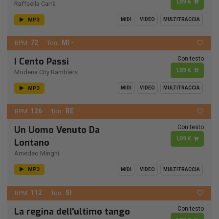
1,89 €
Raffaella Carrà
MP3
MIDI
VIDEO
MULTITRACCIA
72
MI -
BPM:
Ton.:
Con testo
I Cento Passi
1,89 €
Modena City Ramblers
MP3
MIDI
VIDEO
MULTITRACCIA
126
RE
BPM:
Ton.:
Con testo
Un Uomo Venuto Da
1,89 €
Lontano
Amedeo Minghi
MP3
MIDI
VIDEO
MULTITRACCIA
112
SI
BPM:
Ton.:
Con testo
La regina dell'ultimo tango