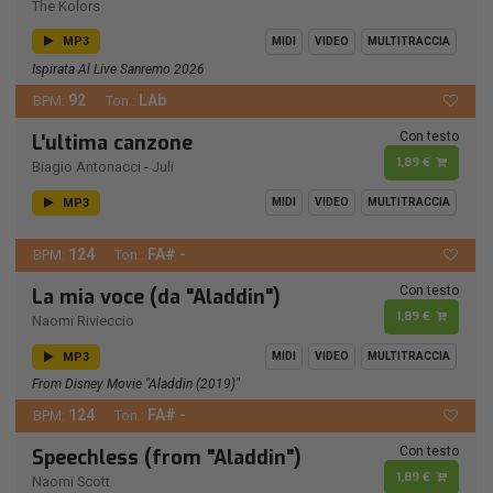
The Kolors
MP3
MIDI
VIDEO
MULTITRACCIA
Ispirata Al Live Sanremo 2026
92
LAb
BPM:
Ton.:
Con testo
L'ultima canzone
1,89 €
Biagio Antonacci
-
Juli
MP3
MIDI
VIDEO
MULTITRACCIA
124
FA# -
BPM:
Ton.:
Con testo
La mia voce (da "Aladdin")
1,89 €
Naomi Rivieccio
MP3
MIDI
VIDEO
MULTITRACCIA
From Disney Movie "Aladdin (2019)"
124
FA# -
BPM:
Ton.:
Con testo
Speechless (from "Aladdin")
1,89 €
Naomi Scott