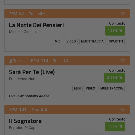
97
SI -
BPM:
Ton.:
Con testo
La Notte Dei Pensieri
1,89 €
Michele Zarrillo
MIDI
VIDEO
MULTITRACCIA
SPARTITI
110
DO
Top Hit
BPM:
Ton.:
Con testo
Sarà Per Te (Live)
2,99 €
Francesco Nuti
MIDI
VIDEO
MULTITRACCIA
Live - Sax Soprano Added
101
SIb
BPM:
Ton.:
Con testo
Il Sognatore
1,89 €
Peppino Di Capri