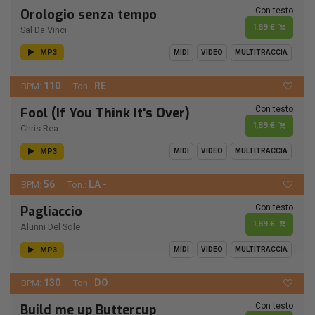
Con testo
Orologio senza tempo
1,89 €
Sal Da Vinci
MP3
MIDI
VIDEO
MULTITRACCIA
110
RE
BPM:
Ton.:
Con testo
Fool (If You Think It's Over)
1,89 €
Chris Rea
MP3
MIDI
VIDEO
MULTITRACCIA
56
LA -
BPM:
Ton.:
Con testo
Pagliaccio
1,89 €
Alunni Del Sole
MP3
MIDI
VIDEO
MULTITRACCIA
130
DO
BPM:
Ton.:
Con testo
Build me up Buttercup