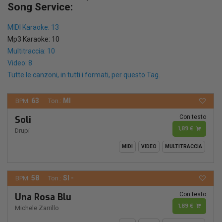
Song Service:
MIDI Karaoke: 13
Mp3 Karaoke: 10
Multitraccia: 10
Video: 8
Tutte le canzoni, in tutti i formati, per questo Tag.
63
MI
BPM:
Ton.:
Con testo
Soli
1,89 €
Drupi
MIDI
VIDEO
MULTITRACCIA
58
SI -
BPM:
Ton.:
Con testo
Una Rosa Blu
1,89 €
Michele Zarrillo