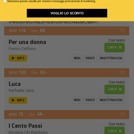
Seleziona questa casella per ricevere messaggi promozionali di marketing.
MP3
MIDI
VIDEO
MULTITRACCIA
VOGLIO LO SCONTO
Https://www.youtube.com/watch?
V=wYDsvPWV2V4&list=RDwYDsvPWV2V4&start_radio=1
116
RE
BPM:
Ton.:
Con testo
Per una donna
1,89 €
Franco Califano
MP3
MIDI
VIDEO
MULTITRACCIA
120
FA -
BPM:
Ton.:
Con testo
Luca
1,89 €
Raffaella Carrà
MP3
MIDI
VIDEO
MULTITRACCIA
72
MI -
BPM:
Ton.:
Con testo
I Cento Passi
1,89 €
Modena City Ramblers