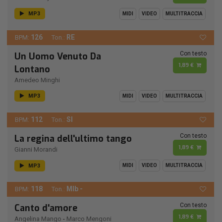
MP3
MIDI
VIDEO
MULTITRACCIA
126
RE
BPM:
Ton.:
Con testo
Un Uomo Venuto Da
1,89 €
Lontano
Amedeo Minghi
MP3
MIDI
VIDEO
MULTITRACCIA
112
SI
BPM:
Ton.:
Con testo
La regina dell'ultimo tango
1,89 €
Gianni Morandi
MP3
MIDI
VIDEO
MULTITRACCIA
118
MIb -
BPM:
Ton.:
Con testo
Canto d'amore
1,89 €
Angelina Mango
-
Marco Mengoni