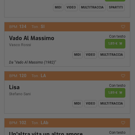
MIDI
VIDEO
MULTITRACCIA
SPARTITI
134
SI
BPM:
Ton.:
Con testo
Vado Al Massimo
1,89 €
Vasco Rossi
MIDI
VIDEO
MULTITRACCIA
Da "vado Al Massimo (1982)"
120
LA
BPM:
Ton.:
Con testo
Lisa
1,89 €
Stefano Sani
MIDI
VIDEO
MULTITRACCIA
102
LAb
BPM:
Ton.:
Con testo
Un'altra vita un altro amore