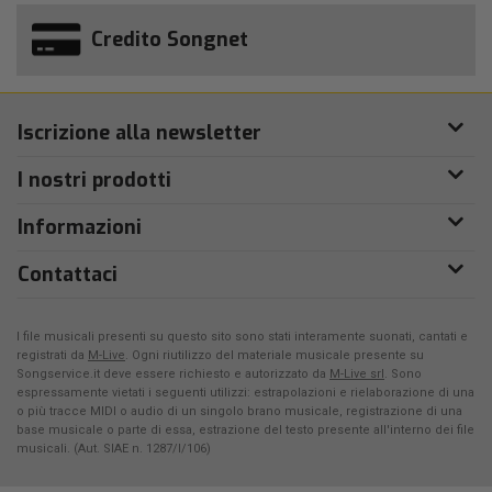
Credito Songnet
Iscrizione alla newsletter
I nostri prodotti
Informazioni
Contattaci
I file musicali presenti su questo sito sono stati interamente suonati, cantati e
registrati da
M-Live
. Ogni riutilizzo del materiale musicale presente su
Songservice.it deve essere richiesto e autorizzato da
M-Live srl
. Sono
espressamente vietati i seguenti utilizzi: estrapolazioni e rielaborazione di una
o più tracce MIDI o audio di un singolo brano musicale, registrazione di una
base musicale o parte di essa, estrazione del testo presente all'interno dei file
musicali. (Aut. SIAE n. 1287/I/106)