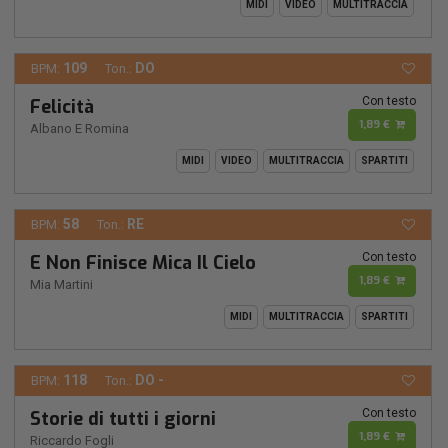
MIDI
VIDEO
MULTITRACCIA
109
DO
BPM:
Ton.:
Con testo
Felicità
1,89 €
Albano E Romina
MIDI
VIDEO
MULTITRACCIA
SPARTITI
58
RE
BPM:
Ton.:
Con testo
E Non Finisce Mica Il Cielo
1,89 €
Mia Martini
MIDI
MULTITRACCIA
SPARTITI
118
DO -
BPM:
Ton.:
Con testo
Storie di tutti i giorni
1,89 €
Riccardo Fogli