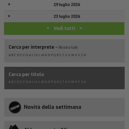
29 luglio 2026
23 luglio 2026
Vedi tutti
Cerca per interprete -
Mostra tutti
A
B
C
D
E
F
G
H
I
J
K
L
M
N
O
P
Q
R
S
T
U
V
W
X
Y
Z
#
Cerca per titolo
A
B
C
D
E
F
G
H
I
J
K
L
M
N
O
P
Q
R
S
T
U
V
W
X
Y
Z
#
Novità della settimana