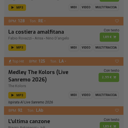
MP3
MIDI
VIDEO
MULTITRACCIA
128
RE -
BPM:
Ton.:
Con testo
La costiera amalfitana
1,89 €
Fabio Rovazzi
-
Arisa
-
Nino D'angelo
MP3
MIDI
VIDEO
MULTITRACCIA
125
LA -
Top Hit
BPM:
Ton.:
Con testo
Medley The Kolors (Live
2,99 €
Sanremo 2026)
The Kolors
MP3
MIDI
VIDEO
MULTITRACCIA
Ispirata Al Live Sanremo 2026
92
LAb
BPM:
Ton.:
Con testo
L'ultima canzone
1,89 €
Biagio Antonacci
-
Juli