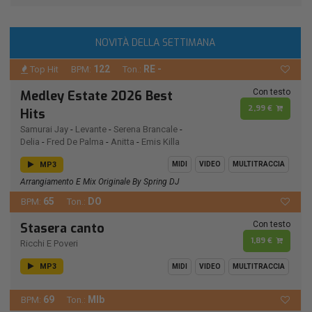
NOVITÀ DELLA SETTIMANA
122
RE -
Top Hit
BPM:
Ton.:
Con testo
Medley Estate 2026 Best
2,99 €
Hits
Samurai Jay
-
Levante
-
Serena Brancale
-
Delia
-
Fred De Palma
-
Anitta
-
Emis Killa
MP3
MIDI
VIDEO
MULTITRACCIA
Arrangiamento E Mix Originale By Spring DJ
65
DO
BPM:
Ton.:
Con testo
Stasera canto
1,89 €
Ricchi E Poveri
MP3
MIDI
VIDEO
MULTITRACCIA
69
MIb
BPM:
Ton.: