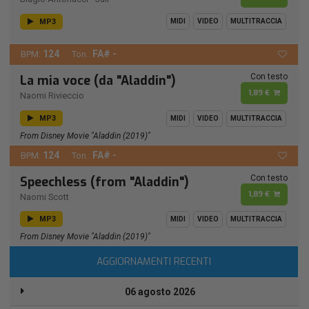
MP3
MIDI
VIDEO
MULTITRACCIA
124
FA# -
BPM:
Ton.:
Con testo
La mia voce (da "Aladdin")
1,89 €
Naomi Rivieccio
MP3
MIDI
VIDEO
MULTITRACCIA
From Disney Movie "Aladdin (2019)"
124
FA# -
BPM:
Ton.:
Con testo
Speechless (from "Aladdin")
1,89 €
Naomi Scott
MP3
MIDI
VIDEO
MULTITRACCIA
From Disney Movie "Aladdin (2019)"
AGGIORNAMENTI RECENTI
06 agosto 2026