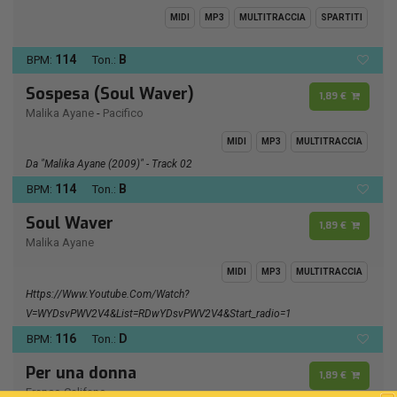
MIDI
MP3
MULTITRACCIA
SPARTITI
114
B
BPM:
Ton.:
Sospesa (Soul Waver)
1,89 €
Malika Ayane
-
Pacifico
MIDI
MP3
MULTITRACCIA
Da "Malika Ayane (2009)" - Track 02
114
B
BPM:
Ton.:
Soul Waver
1,89 €
Malika Ayane
MIDI
MP3
MULTITRACCIA
Https://www.youtube.com/watch?
V=wYDsvPWV2V4&list=RDwYDsvPWV2V4&start_radio=1
116
D
BPM:
Ton.:
Per una donna
1,89 €
Franco Califano