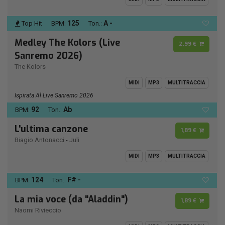
125
A -
Top Hit
BPM:
Ton.:
Medley The Kolors (Live
2,99 €
Sanremo 2026)
The Kolors
MIDI
MP3
MULTITRACCIA
Ispirata Al Live Sanremo 2026
92
Ab
BPM:
Ton.:
L'ultima canzone
1,89 €
Biagio Antonacci
-
Juli
MIDI
MP3
MULTITRACCIA
124
F# -
BPM:
Ton.:
La mia voce (da "Aladdin")
1,89 €
Naomi Rivieccio