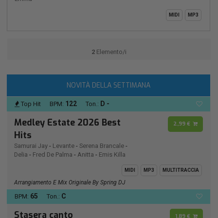
MIDI
MP3
2
Elemento/i
NOVITÀ DELLA SETTIMANA
122
D -
Top Hit
BPM:
Ton.:
Medley Estate 2026 Best
2,99 €
Hits
Samurai Jay
-
Levante
-
Serena Brancale
-
Delia
-
Fred De Palma
-
Anitta
-
Emis Killa
MIDI
MP3
MULTITRACCIA
Arrangiamento E Mix Originale By Spring DJ
65
C
BPM:
Ton.:
Stasera canto
1,89 €