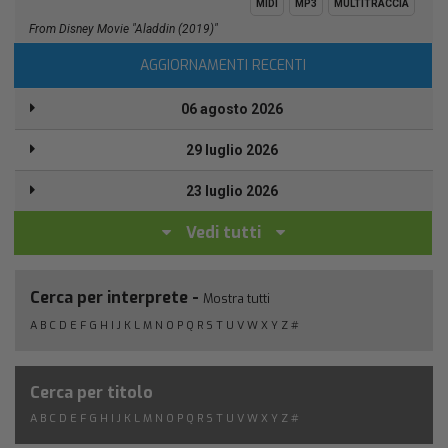
MIDI
MP3
MULTITRACCIA
From Disney Movie "Aladdin (2019)"
AGGIORNAMENTI RECENTI
06 agosto 2026
29 luglio 2026
23 luglio 2026
Vedi tutti
Cerca per interprete -
Mostra tutti
A
B
C
D
E
F
G
H
I
J
K
L
M
N
O
P
Q
R
S
T
U
V
W
X
Y
Z
#
Cerca per titolo
A
B
C
D
E
F
G
H
I
J
K
L
M
N
O
P
Q
R
S
T
U
V
W
X
Y
Z
#