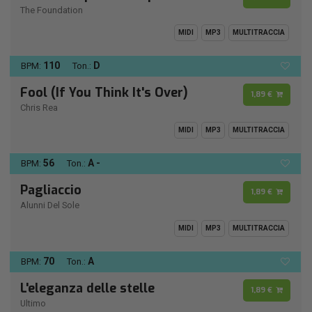
The Foundation
MIDI
MP3
MULTITRACCIA
110
D
BPM:
Ton.:
Fool (If You Think It's Over)
1,89 €
Chris Rea
MIDI
MP3
MULTITRACCIA
56
A -
BPM:
Ton.:
Pagliaccio
1,89 €
Alunni Del Sole
MIDI
MP3
MULTITRACCIA
70
A
BPM:
Ton.:
L'eleganza delle stelle
1,89 €
Ultimo