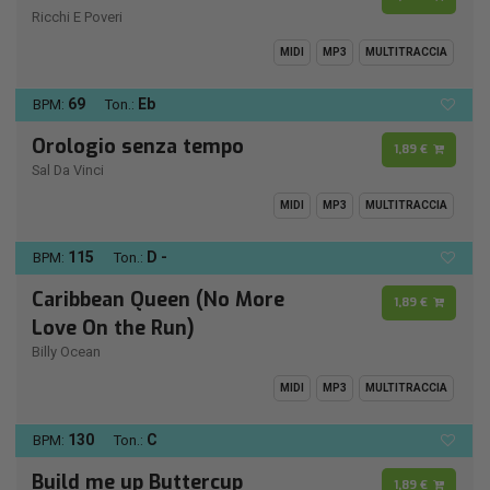
Ricchi E Poveri
MIDI
MP3
MULTITRACCIA
69
Eb
BPM:
Ton.:
Orologio senza tempo
1,89 €
Sal Da Vinci
MIDI
MP3
MULTITRACCIA
115
D -
BPM:
Ton.:
Caribbean Queen (No More
1,89 €
Love On the Run)
Billy Ocean
MIDI
MP3
MULTITRACCIA
130
C
BPM:
Ton.:
Build me up Buttercup
1,89 €