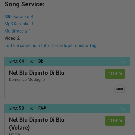
Song Service:
MIDI Karaoke: 4
Mp3 Karaoke: 1
Multitraccia: 1
Video: 2
Tutte le canzoni, in tutti i formati, per questo Tag.
64
Bb
BPM:
Ton.:
Nel Blu Dipinto Di Blu
1,89 €
Domenico Modugno
MIDI
58
FA#
BPM:
Ton.:
Nel Blu Dipinto Di Blu
1,89 €
(Volare)
Emma