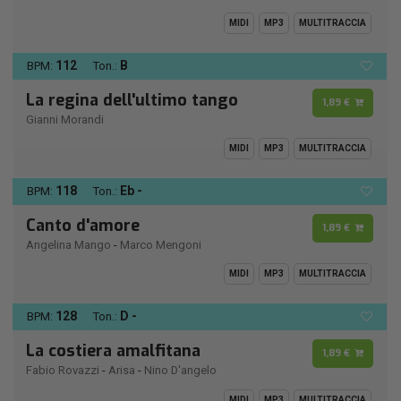
MIDI
MP3
MULTITRACCIA
112
B
BPM:
Ton.:
La regina dell'ultimo tango
1,89 €
Gianni Morandi
MIDI
MP3
MULTITRACCIA
118
Eb -
BPM:
Ton.:
Canto d'amore
1,89 €
Angelina Mango
-
Marco Mengoni
MIDI
MP3
MULTITRACCIA
128
D -
BPM:
Ton.:
La costiera amalfitana
1,89 €
Fabio Rovazzi
-
Arisa
-
Nino D'angelo
MIDI
MP3
MULTITRACCIA