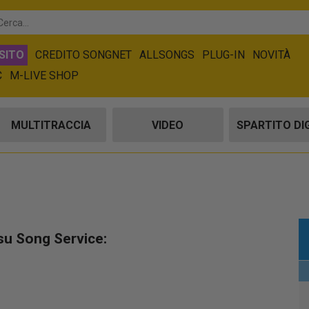
SITO
CREDITO SONGNET
ALLSONGS
PLUG-IN
NOVITÀ
C
M-LIVE SHOP
MULTITRACCIA
VIDEO
SPARTITO DI
su Song Service: