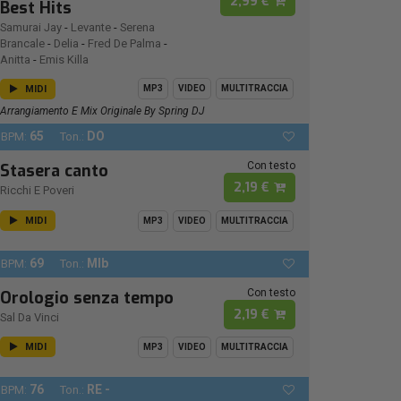
2,99 €
Best Hits
Samurai Jay
-
Levante
-
Serena
Brancale
-
Delia
-
Fred De Palma
-
Anitta
-
Emis Killa
MIDI
MP3
VIDEO
MULTITRACCIA
Arrangiamento E Mix Originale By Spring DJ
65
DO
BPM:
Ton.:
Con testo
Stasera canto
2,19 €
Ricchi E Poveri
MIDI
MP3
VIDEO
MULTITRACCIA
69
MIb
BPM:
Ton.:
Con testo
Orologio senza tempo
2,19 €
Sal Da Vinci
MIDI
MP3
VIDEO
MULTITRACCIA
76
RE -
BPM:
Ton.: