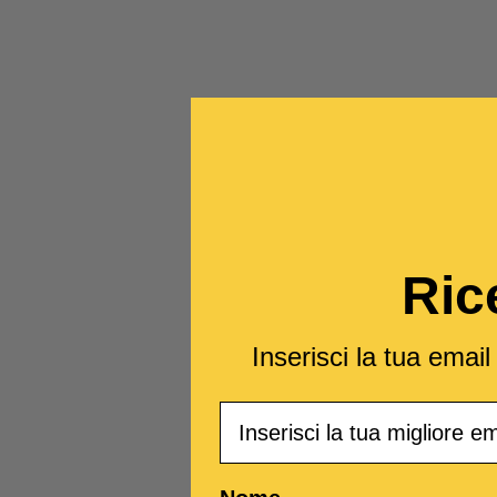
Ric
Inserisci la tua emai
Email