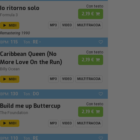
Con testo
Io ritorno solo
2,19 €
Formula 3
MIDI
MP3
VIDEO
MULTITRACCIA
Remastering 1990
115
RE -
BPM:
Ton.:
Con testo
Caribbean Queen (No
2,19 €
More Love On the Run)
Billy Ocean
MIDI
MP3
VIDEO
MULTITRACCIA
130
DO
BPM:
Ton.:
Con testo
Build me up Buttercup
2,19 €
The Foundation
MIDI
MP3
VIDEO
MULTITRACCIA
110
RE
BPM:
Ton.: