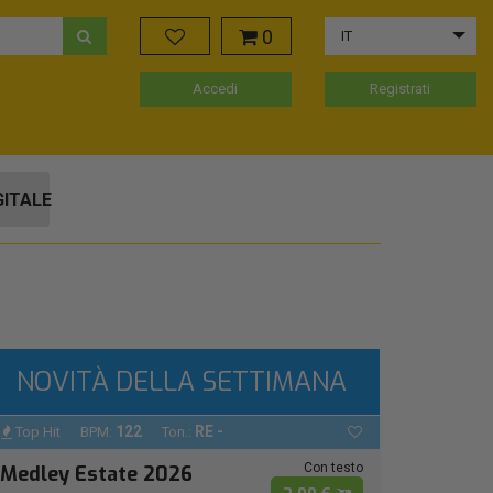
0
IT
Accedi
Registrati
GITALE
NOVITÀ DELLA SETTIMANA
122
RE -
Top Hit
BPM:
Ton.:
Con testo
Medley Estate 2026