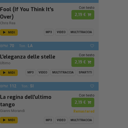
Con testo
Fool (If You Think It's
2,19 €
Over)
Chris Rea
MIDI
MP3
VIDEO
MULTITRACCIA
70
LA
BPM:
Ton.:
Con testo
L'eleganza delle stelle
2,19 €
Ultimo
MIDI
MP3
VIDEO
MULTITRACCIA
SPARTITI
112
SI
BPM:
Ton.:
Con testo
La regina dell'ultimo
2,19 €
tango
Gianni Morandi
Remastered
MIDI
MP3
VIDEO
MULTITRACCIA