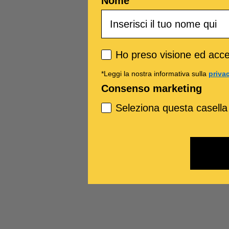
Nome
Privacy policy
Ho preso visione ed accet
*Leggi la nostra informativa sulla
priva
Consenso marketing
Seleziona questa casella