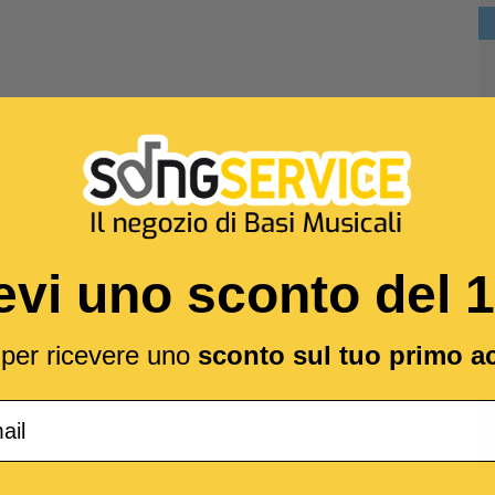
evi uno sconto del 
l per ricevere uno
sconto sul tuo primo a