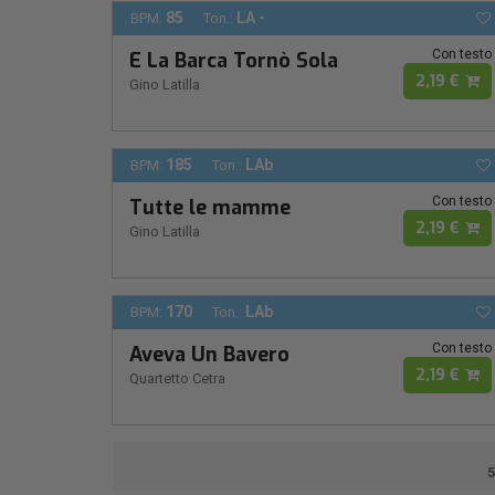
85
LA -
BPM:
Ton.:
Con testo
E La Barca Tornò Sola
2,19 €
Gino Latilla
185
LAb
BPM:
Ton.:
Con testo
Tutte le mamme
2,19 €
Gino Latilla
170
LAb
BPM:
Ton.:
Con testo
Aveva Un Bavero
2,19 €
Quartetto Cetra
5