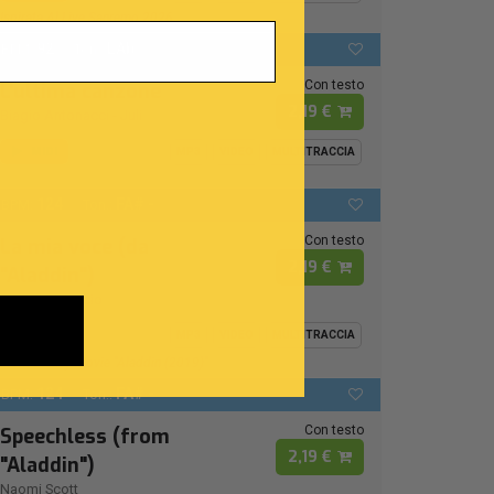
Ispirata Al Live Sanremo 2026
92
LAb
BPM:
Ton.:
Con testo
L'ultima canzone
2,19 €
Biagio Antonacci
-
Juli
MIDI
MP3
VIDEO
MULTITRACCIA
124
FA# -
BPM:
Ton.:
Con testo
La mia voce (da
2,19 €
"Aladdin")
Naomi Rivieccio
MIDI
MP3
VIDEO
MULTITRACCIA
From Disney Movie "Aladdin (2019)"
124
FA# -
BPM:
Ton.:
Con testo
Speechless (from
2,19 €
"Aladdin")
Naomi Scott