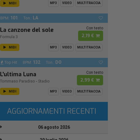
MIDI
MP3
VIDEO
MULTITRACCIA
101
LA
BPM:
Ton.:
Con testo
La canzone del sole
2,19 €
Formula 3
MIDI
MP3
VIDEO
MULTITRACCIA
132
DO
Top Hit
BPM:
Ton.:
Con testo
L'ultima Luna
2,99 €
Tommaso Paradiso
-
Stadio
MIDI
MP3
VIDEO
MULTITRACCIA
AGGIORNAMENTI RECENTI
06 agosto 2026
29 luglio 2026