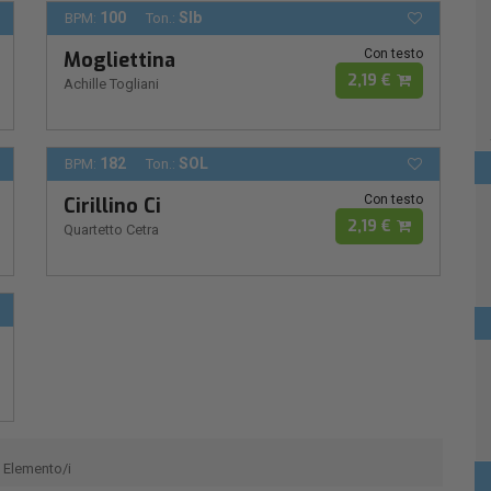
100
SIb
BPM:
Ton.:
Con testo
Mogliettina
2,19 €
Achille Togliani
182
SOL
BPM:
Ton.:
Con testo
Cirillino Ci
2,19 €
Quartetto Cetra
Elemento/i