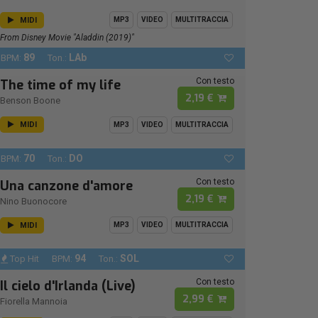
MIDI
MP3
VIDEO
MULTITRACCIA
From Disney Movie "Aladdin (2019)"
89
LAb
BPM:
Ton.:
Con testo
The time of my life
2,19 €
Benson Boone
MIDI
MP3
VIDEO
MULTITRACCIA
70
DO
BPM:
Ton.:
Con testo
Una canzone d'amore
2,19 €
Nino Buonocore
MIDI
MP3
VIDEO
MULTITRACCIA
94
SOL
Top Hit
BPM:
Ton.:
Con testo
Il cielo d'Irlanda (Live)
2,99 €
Fiorella Mannoia